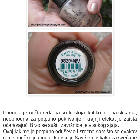
Formula je nešto ređa pa su tri sloja, koliko je i na slikama,
neophodna za potpuno pokrivanje i krajnji efekat je zaista
očaravajuć. Brzo se suši i završnica je visokog sjaja.
Ovaj lak me je potpuno oduševio i srećna sam što se ovakav
raritet meškolji u mojoj kolekciji. Savršen je kako za svečane