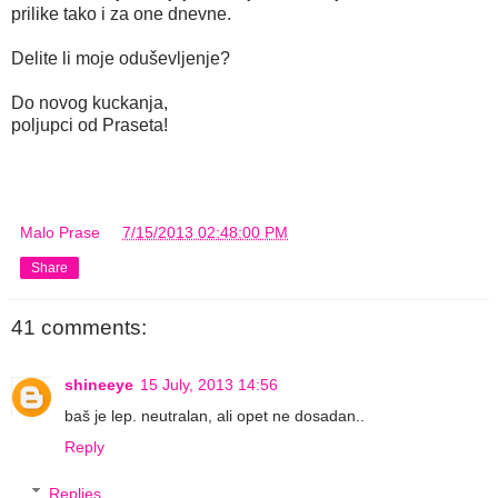
prilike tako i za one dnevne.
Delite li moje oduševljenje?
Do novog kuckanja,
poljupci od Praseta!
Malo Prase
at
7/15/2013 02:48:00 PM
Share
41 comments:
shineeye
15 July, 2013 14:56
baš je lep. neutralan, ali opet ne dosadan..
Reply
Replies