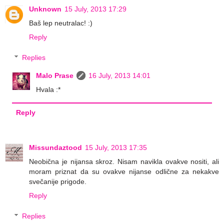
Unknown
15 July, 2013 17:29
Baš lep neutralac! :)
Reply
Replies
Malo Prase
16 July, 2013 14:01
Hvala :*
Reply
Missundaztood
15 July, 2013 17:35
Neobična je nijansa skroz. Nisam navikla ovakve nositi, ali
moram priznat da su ovakve nijanse odlične za nekakve
svečanije prigode.
Reply
Replies