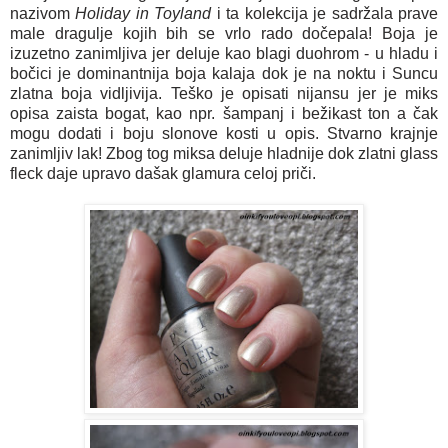
nazivom
Holiday in Toyland
i ta kolekcija je sadržala prave
male dragulje kojih bih se vrlo rado dočepala! Boja je
izuzetno zanimljiva jer deluje kao blagi duohrom - u hladu i
bočici je dominantnija boja kalaja dok je na noktu i Suncu
zlatna boja vidljivija. Teško je opisati nijansu jer je miks
opisa zaista bogat, kao npr. šampanj i bežikast ton a čak
mogu dodati i boju slonove kosti u opis. Stvarno krajnje
zanimljiv lak! Zbog tog miksa deluje hladnije dok zlatni glass
fleck daje upravo dašak glamura celoj priči.