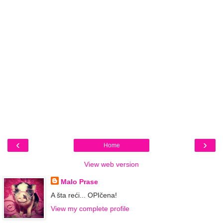
‹
›
Home
View web version
Malo Prase
A šta reći... OPIčena!
View my complete profile