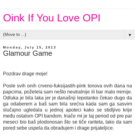
Oink If You Love OPI
▼
Monday, July 15, 2013
Glamour Game
Pozdrav drage moje!
Posle svih onih crveno-fuksijastih-pink tonova ovih dana na
papcima, poželela sam nešto neutralnije ili bar malo mirnije.
Odluka je bila laka jer je današnji lepotanko čekao dugo da
ga odaberem a baš sam bila srećna kada sam ga sasvim
slučajno ugledala u jednoj apoteci kako se stidljivo krije
među ostalom OPI bandom. Inače mi je taj period od pre par
meseci bio baš plodonosan što se tiče rariteta, tako da sam
pored sebe uspela da obradujem i drage prijateljice.