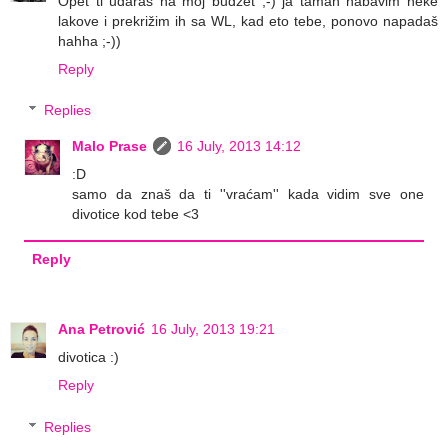
Opet ti udaraš na moj budžet ;-) ja taman nabavim neke
lakove i prekrižim ih sa WL, kad eto tebe, ponovo napadaš
hahha ;-))
Reply
Replies
Malo Prase
16 July, 2013 14:12
:D
samo da znaš da ti ''vraćam'' kada vidim sve one
divotice kod tebe <3
Reply
Ana Petrović
16 July, 2013 19:21
divotica :)
Reply
Replies